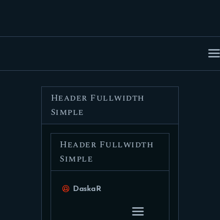
ACCUEIL
L’ASSOCIATION
NOS ACTIVITÉS
Header Fullwidth
NOUS CONTACTER
Simple
Header Fullwidth
Simple
DaskaR